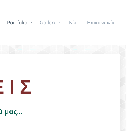
Portfolio
Gallery
Νέα
Επικοινωνία
 Ι Σ
 μας...