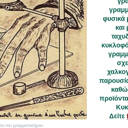
γρα
γραμμ
φυσικά 
και 
ταχυ
κυκλοφόρ
γραμμ
σχε
χαλκο
παρουσί
καθώς
προϊόντ
Κυκ
Δείτε
ου του γραμματοσήμου