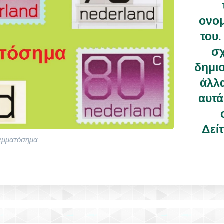
ονομ
του.
σχ
δημιο
άλλα
αυτά
Δεί
ραμματόσημα