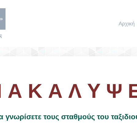
»
Αρχική
ς
 Α Κ Α Λ Υ Ψ Ε
 γνωρίσετε τους σταθμούς του ταξιδιού